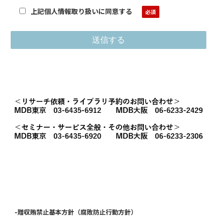
●個人情報の開示等
上記個人情報取り扱いに同意する
個人情報に関する利用目的の通知、開示、訂正、追加または
削除、利用停止、消去または第三者提供の停止を申し出るこ
とができます。申請された場合は、申請者がご本人であるこ
とを確認させていただいたうえで、迅速かつ的確に対応し、
その結果を本人に通知致します。下記URLで提供している
「開示対象個人情報」開示等請求申請書を用いるか、お問い
合わせ窓口まで、お申し出ください。
URL：https://www.jmar.co.jp/policy/
お問い合わせ窓口
〒105-0011 東京都港区芝公園3-1-22 日本能率協会ビル
（株）日本能率協会総合研究所 個人情報相談窓口
TEL：03-3434-6282
●個人情報提供の任意性
入力フォームの各項目への入力は任意ですが、未入力の項目
がある場合、回答ができない場合がございます。
個人情報保護管理者：
-贈収賄禁止基本方針（腐敗防止行動方針）