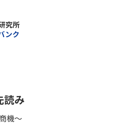
先読み
商機～