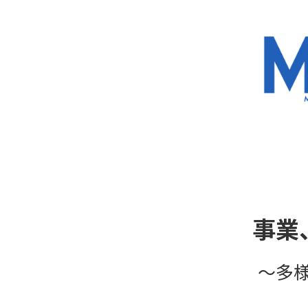
事業
～多