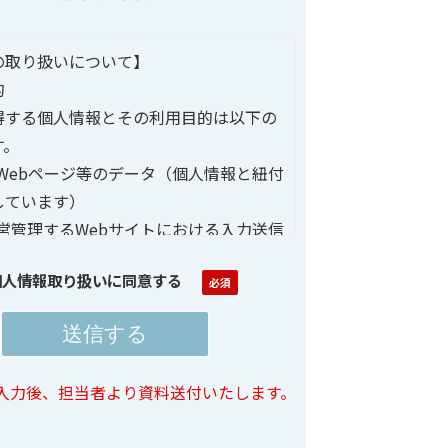
の取り扱いについて】
的
得する個人情報とその利用目的は以下の
す。
Webページ等のデータ（個人情報と紐付
しています）
営管理するWebサイトにおける入力送信
人情報（会社名、部署名、氏名、メール
個人情報取り扱いに同意する
、電話番号など）
ン管理のためのCookie情報
：
サービス、セミナーなどのイベント・キャ
入力後、担当者より資料送付いたします。
、アンケートなどの情報提供とお問い合
に利用いたします。