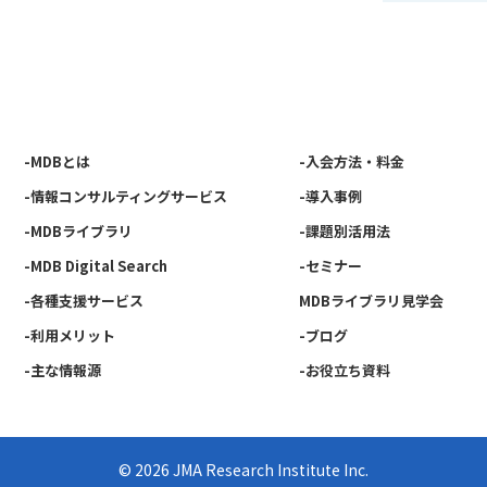
-当社の
絡やニュ
用いたし
●個人情
個人情報
-MDBとは
-入会方法・料金
追加又は
-情報コンサルティングサービス
-導入事例
停止を申
-MDBライブラリ
-課題別活用法
は、申請
-MDB Digital Search
-セミナー
だいた上
-各種支援サービス
MDBライブラリ見学会
本人に通
-利用メリット
-ブログ
「開示対
か、お問
-主な情報源
-お役立ち資料
URL: http
お問合せ
© 2026 JMA Research Institute Inc.