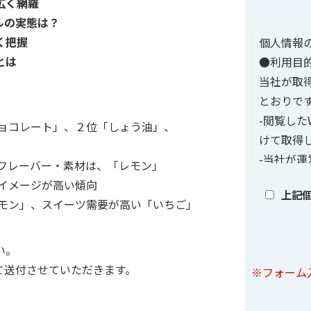
広く網羅
ルの実態は？
く把握
個人情報
とは
●利用目
当社が取
とおりで
-閲覧した
チョコレート」、２位「しょう油」、
けて取得
-当社が運
なフレーバー・素材は、「レモン」
された個
イメージが高い傾向
上記
アドレス
レモン」、スイーツ需要が高い「いちご」
-セッショ
利用目的
い。
-当社の
て送付させていただきます。
※フォーム
ンペーン
わせ対応