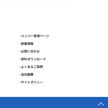
製品サービスの案内について当社からの連
ースレター配信等の営業活動のために利
ます。
報の開示等
に関する利用目的の通知、開示、訂正、
-メンバー専用ページ
削除、利用停止、消去又は第三者提供の
-新着情報
し出ることができます。申請された場合
-お問い合わせ
者がご本人であることを確認させていた
-資料ダウンロード
で、迅速かつ的確に対応し、その結果を
-よくあるご質問
知致します。下記URLで提供している
-会社概要
象個人情報」開示等請求申請書を用いる
い合わせ窓口まで、お申し出ください。
-サイトポリシー
://www.jmar.co.jp/policy/index.html
窓口