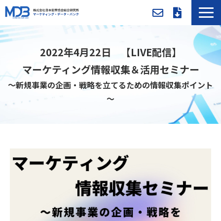
MDBとは
2022年4月22日 【LIVE配信】
導入事例／課題別活用法
マーケティング情報収集＆活用セミナー
入会方法・料金
～新規事業の企画・戦略を立てるための情報収集ポイント
セミナー/イベント
～
お役立ち資料
新着情報
メンバー専用ページ