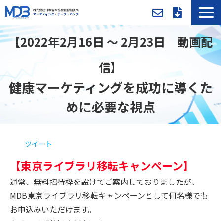
MDBとは
【2022年2月16日 ～ 2月23日　動画配
導入事例／課題別活用法
信】
入会方法・料金
健康マーケティングを成功に導くた
セミナー/イベント
めに必要な視点
お役立ち資料
新着情報
メンバー専用ページ
ツイート
【東京ライブラリ移転キャンペーン】
通常、無料招待枠を設けてご案内しておりましたが、
MDB東京ライブラリ移転キャンペーンとして何名様でも
お申込みいただけます。