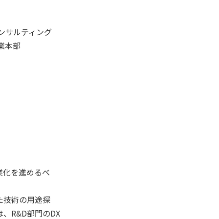
サルティング
業本部
業化を進めるべ
た技術の用途探
、R&D部門のDX