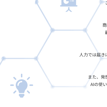
商
人力では届き
また、発
AIの使