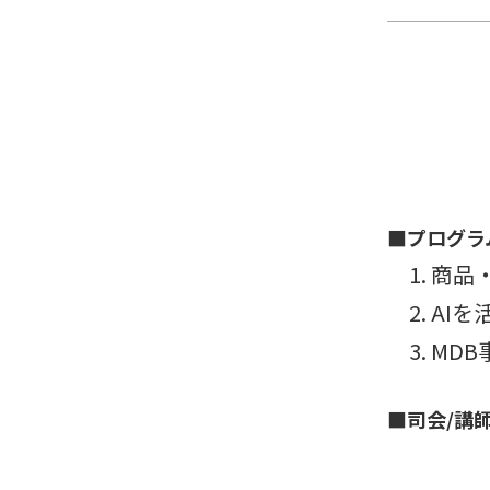
■プログラ
1. 商
2. AI
3. MD
■司会/講