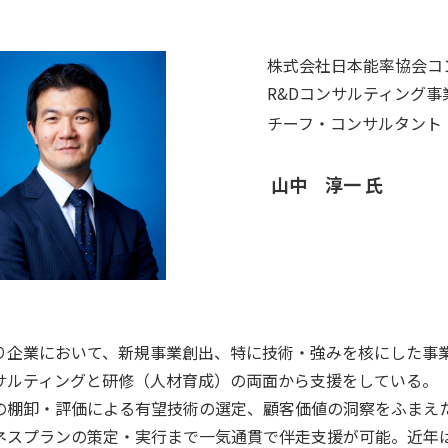
株式会社日本能率協会コン
R&Dコンサルティング事
チーフ・コンサルタント
山中 淳一 氏
り企業において、新規事業創出、特に技術・強みを核にした事
サルティングと研修（人材育成）の両面から支援をしている。
の棚卸・評価による有望技術の選定、顧客価値の洞察をふまえ
ネスプランの策定・実行まで一気通貫で伴走支援が可能。近年は