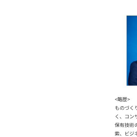
<略歴>
ものづく
く、コン
保有技術
索、ビジ