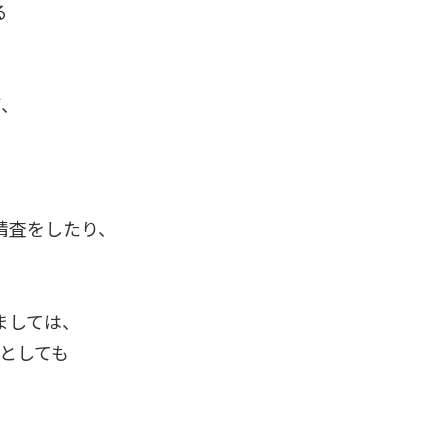
る
。
が、
。
精査をしたり、
ましては、
会としても