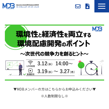
MDBとは
導入事例／課題別活用法
入会方法・料金
セミナー/イベント
お役立ち資料
新着情報
メンバー専用ページ
▼MDBメンバーの方はこちらからお申込みください▼
※人数制限なし※