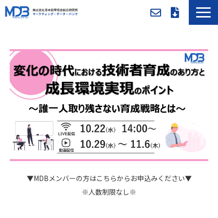
MDBとは
導入事例／課題別活用法
入会方法・料金
セミナー/イベント
お役立ち資料
新着情報
メンバー専用ページ
▼MDBメンバーの方はこちらからお申込みください▼
※人数制限なし※