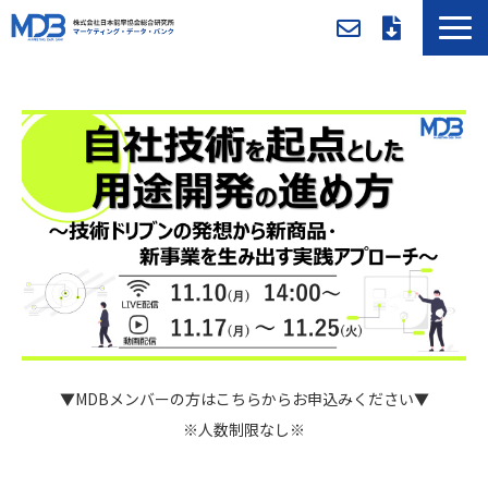
MDBとは
導入事例／課題別活用法
入会方法・料金
セミナー/イベント
お役立ち資料
新着情報
メンバー専用ページ
▼MDBメンバーの方はこちらからお申込みください▼
※人数制限なし※