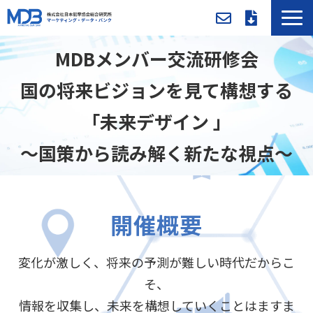
MDBとは
MDBメンバー交流研修会
導入事例／課題別活用法
国の将来ビジョンを見て構想する
入会方法・料金
「未来デザイン​ 」
セミナー/イベント
～国策から読み解く新たな視点～​
お役立ち資料
新着情報
5/15(金)開催
メンバー専用ページ
開催概要
変化が激しく、将来の予測が難しい時代だからこ
そ、
情報を収集し、未来を構想していくことはますま