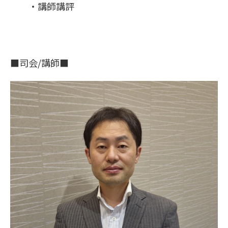
・講師講評
■司会/講師■