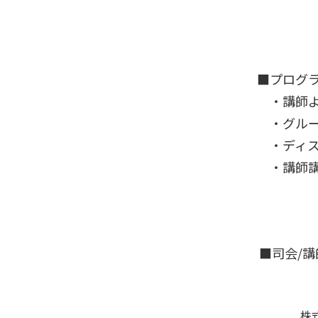
■プログ
・講師より
・グループ
・ディスカ
・講師講
■司会/講
株式会