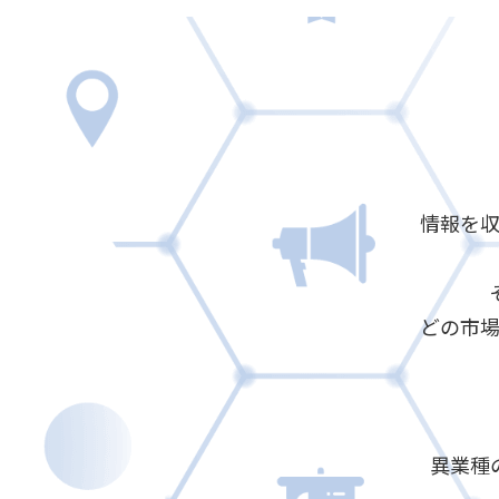
情報を
どの市
異業種