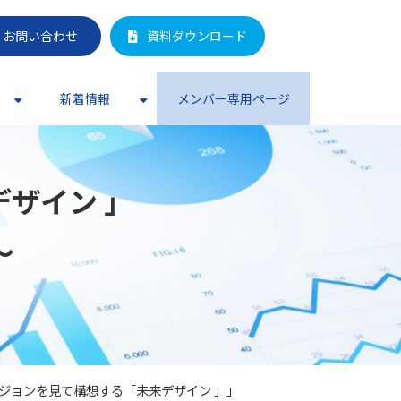
お問い合わせ
資料ダウンロード
新着情報
メンバー専用ページ
イン​ 」
​
ジョンを見て構想する「未来デザイン​ 」​」