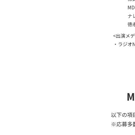
MDB
ナレッ
徳永
<出演メデ
・ラジオNIK
以下の項目に必要事項を
※応募多数の場合は