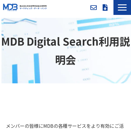
MDBとは
導入事例／課題別活用法
MDB Digital Search利用説
入会方法・料金
セミナー/イベント
明会
お役立ち資料
新着情報
メンバー専用ページ
メンバーの皆様にMDBの各種サービスをより有効にご活