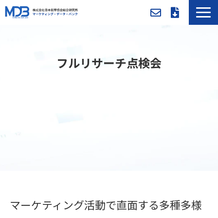
MDBとは
導入事例／課題別活用法
フルリサーチ点検会
入会方法・料金
セミナー/イベント
お役立ち資料
新着情報
メンバー専用ページ
マーケティング活動で直面する多種多様