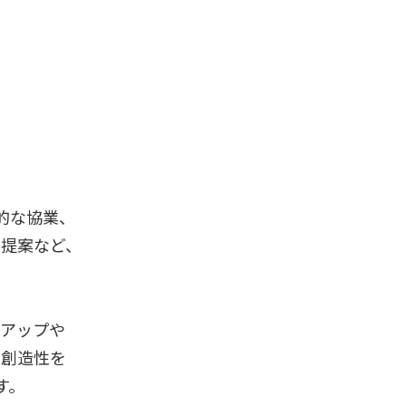
的な協業、
な提案など、
ルアップや
て創造性を
す。