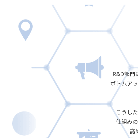
R&D部
ボトムアッ
こうした
仕組みの
高