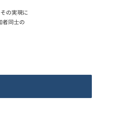
、その実現に
加者同士の
い