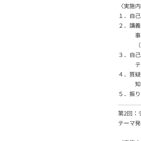
〈実施内
１．自己
２．講義
事業創
（エフ
３．自己
テーマ
４．質疑
知的生
５．振り
第2回：
テーマ発