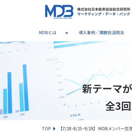
MDBとは
導入事例／課題別活用法
新テーマが
全3回開
TOP
【7/28･8/25･9/29】 MDBメ