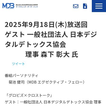
MDBとは
2025年9月18日(木)放送回
導入事例／課題別活用法
ゲスト 一般社団法人 日本デジ
入会方法・料金
タルデトックス協会
セミナー/イベント
お役立ち資料
　　　理事 森下 彰大 氏
新着情報
ツイート
メンバー専用ページ
番組パーソナリティ
菊池 健司（MDB エグゼクティブ・フェロー）
「グロビズ×クロストーク」
ゲスト：一般社団法人 日本デジタルデトックス協会 理事