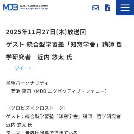
MDBとは
2025年11月27日(木)放送回
導入事例／課題別活用法
入会方法・料金
ゲスト 統合型学習塾「知窓学舎」講師 哲
セミナー/イベント
学研究者　近内 悠太 氏
お役立ち資料
ツイート
新着情報
番組パーソナリティ
メンバー専用ページ
菊池 健司（MDB エグゼクティブ・フェロー）
「グロビズ×クロストーク」
ゲスト：統合型学習塾「知窓学舎」講師 哲学研究者
近内 悠太 氏
テーマ：
世界は贈与でできている