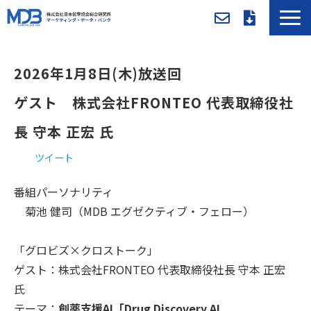
MDBとは
2026年1月8日(木)放送回
導入事例／課題別活用法
入会方法・料金
ゲスト　株式会社FRONTEO 代表取締役社
セミナー/イベント
長 守本 正宏 氏
お役立ち資料
ツイート
新着情報
番組パーソナリティ
メンバー専用ページ
菊池 健司（MDB エグゼクティブ・フェロー）
「グロビズ×クロストーク」
ゲスト：株式会社FRONTEO 代表取締役社長 守本 正宏
氏
テーマ：
創薬支援AI「Drug Discovery AI