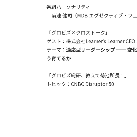
番組パーソナリティ
菊池 健司（MDB エグゼクティブ・フ
「グロビズ×クロストーク」
ゲスト：株式会社Learnerʼs Learner CE
テーマ：
適応型リーダーシップ ── 変
う育てるか
「グロビズ総研、教えて菊池所長！」
トピック：CNBC Disruptor 50