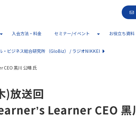
入会方法・料金
セミナー/イベント
お役立ち資料
・ビジネス総合研究所 （GloBiz） / ラジオNIKKEI
ner CEO ⿊川 公晴 氏
(木)放送回
nerʼs Learner CEO 