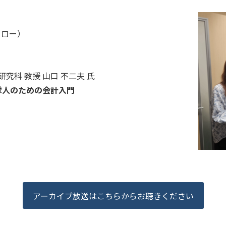
ェロー）
究科 教授 ⼭⼝ 不⼆夫 氏
球⼈のための会計⼊⾨
アーカイブ放送はこちらからお聴きください