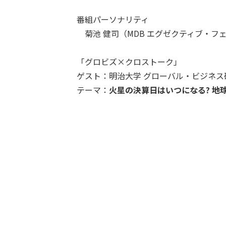
番組パーソナリティ
菊池 健司（MDB エグゼクティブ・フ
「グロビズ×クロストーク」
ゲスト：明治⼤学 グローバル・ビジネス研
テーマ：
⽕星の決算⽇はいつになる? 地