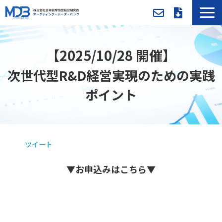
MDBとは
【2025/10/28 開催】
導入事例／課題別活用法
入会方法・料金
次世代型R&D経営実現のための実践
セミナー/イベント
ポイント
お役立ち資料
新着情報
メンバー専用ページ
ツイート
▼お
申込
みはこちら▼