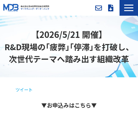
MDBとは
【2026/5/21 開催】
導入事例／課題別活用法
入会方法・料金
R&D現場の｢疲弊｣｢停滞｣を打破し、
セミナー/イベント
次世代テーマへ踏み出す組織改革
お役立ち資料
新着情報
メンバー専用ページ
ツイート
▼お
申込
みはこちら▼