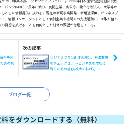
所 MDB事業本部 エグゼクティブフェロー。1990年日本能率協会総合研究所
・バンク(MDB)で長年に渡り、民間企業、官公庁、独立行政法人、大学等か
中心とした情報提供に携わる。現在は新規事業開発、新用途探索、ビジネスプ
いて、情報コンサルタントとして個別企業や機関での支援活動に日々取り組ん
員の発想を拡げることを目的とした研修の要望が急増している。
次の記事
向を予測
ビジネスプラン創造の際は、経済政策
くための視
をチェックせよ ～ビジネスを成功に
導くための視野/視点の拡げ方 ～
ブログ一覧
資料をダウンロードする（無料）