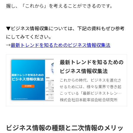
握し、「これから」を考えることができるのです。
▼ビジネス情報収集については、下記の資料もぜひ参考
にしてみてください。
→
最新トレンドを知るためのビジネス情報収集法
最新トレンドを知るための
ビジネス情報収集法
これからの時代、ビジネスを進化さ
せるためには、様々な業界で巻き起
こっている「最新ビジネストレン
ド」を知ることが重要です。そのよ
株式会社日本能率協会総合研究所
うな最新トレンド情報収集にお悩み
の方、ご関心がある方向けに、 情報
収集の「進め方」や「ポイント」、
ビジネス情報の種類と二次情報のメリッ
ならびに担当者必見の「おすすめ情
報源（一例）」をまとめました。