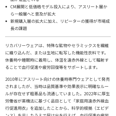
CM展開と低価格モデル投入により、アスリート層か
ら一般層へと普及が拡大
新規購入層の拡大に加え、リピーターの獲得が市場成
長の課題
リカバリーウェアは、特殊な鉱物やセラミックスを繊維
に織り込んだ、または生地に転写した機能性衣料です。
休養時や睡眠時に着用し、体温を遠赤外線として輻射す
ることで血行促進や疲労回復等をサポートします。
2010年にアスリート向けの休養時専門ウェアとして発売
されましたが、当時は品質基準や効果表示に明確なルー
ルが存在せず粗悪品も流通していました。2022年に厚生
労働省が薬機法に基づく品目として「家庭用遠赤外線血
行促進用衣」を追加したことから、科学的根拠（エビデ
ンス）を示したうえで届け出を行えば、血行促進や疲労