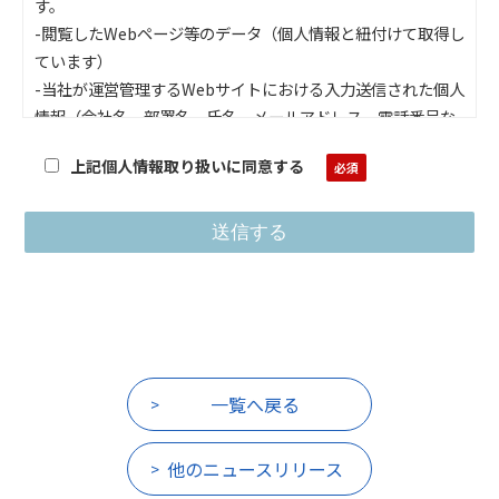
す。
-閲覧したWebページ等のデータ（個人情報と紐付けて取得し
ています）
-当社が運営管理するWebサイトにおける入力送信された個人
情報（会社名、部署名、氏名、メールアドレス、電話番号な
ど）
上記個人情報取り扱いに同意する
-セッション管理のためのCookie情報
利用目的：
-当社のサービス、セミナーなどのイベント・キャンペーン、
アンケートなどの情報提供とお問い合わせ対応に利用いたし
ます。
-当社の製品サービスの案内について当社からの連絡やニュー
スレター配信等の営業活動のために利用いたします。
●個人情報の開示等
一覧へ戻る
個人情報に関する利用目的の通知、開示、訂正、追加又は削
除、利用停止、消去又は第三者提供の停止を申し出ることが
他のニュースリリース
できます。申請された場合は、申請者がご本人であることを