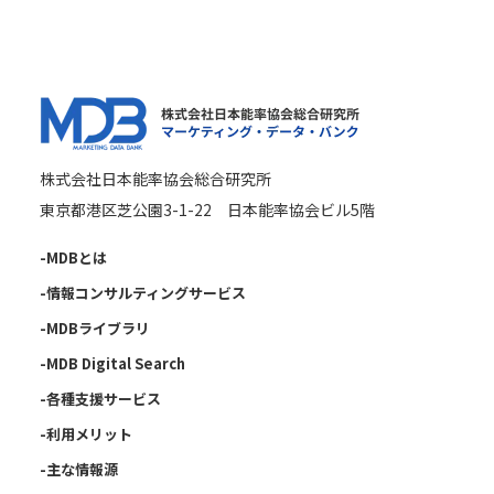
確認させていただいた上で、迅速かつ的確に対応し、その結
果を本人に通知致します。下記URLで提供している「開示対
象個人情報」開示等請求申請書を用いるか、お問い合わせ窓
口まで、お申し出ください。
URL: http://www.jmar.co.jp/policy/index.html
お問合せ窓口
株式会社日本能率協会総合研究所
〒105-0011 東京都港区芝公園3-1-22 日本能率協会ビル
東京都港区芝公園3-1-22 日本能率協会ビル5階
（株）日本能率協会総合研究所 個人情報相談窓口
TEL：03-3434-6282
-MDBとは
-情報コンサルティングサービス
●個人情報提供の任意性
-MDBライブラリ
フォームの各項目への入力は任意ですが、未入力の項目があ
-MDB Digital Search
る場合、お問い合わせへの回答ができない場合がございま
す。
-各種支援サービス
-利用メリット
〒105-0011 東京都港区芝公園3-1-22 日本能率協会ビル
-主な情報源
（株）日本能率協会総合研究所 コーポレート本部長