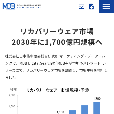
MDBとは
導入事例／課題別活用法
リカバリーウェア市場
入会方法・料金
2030年に1,700億円規模へ
セミナー/イベント
お役立ち資料
株式会社日本能率協会総合研究所 マーケティング・データ・バ
ンクは、MDB Digital Searchの｢MDB有望市場予測レポート｣シ
新着情報
リーズにて、リカバリーウェア市場を調査し、市場規模を推計し
メンバー専用ページ
ました。