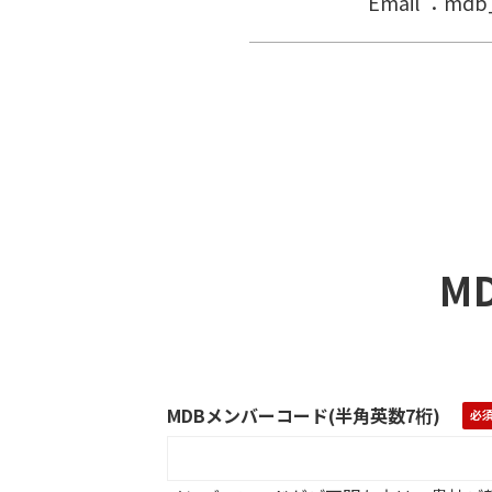
Email ：mdb_cc@j
MD
MDBメンバーコード(半角英数7桁)